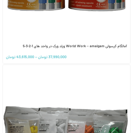
آمالگام کپسولی World Work – amalgam ورلد ورک در واحد های 1-2-3-5
37,990,000
تومان
–
43,615,000
تومان