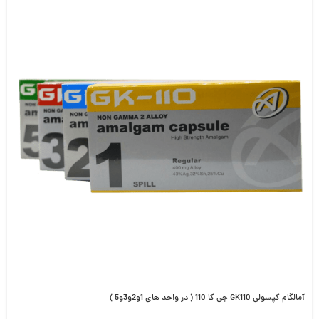
آمالگام کپسولی GK110 جی کا 110 ( در واحد های 1و2و3و5 )