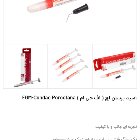
اسید پرسلن اچ ( اف جی ام ) FGM-Condac Porcelana
تجربه ای جالب و با کیفیت
یک سرنگ ۲.۵ میلی لیتری به همراه یک عدد سرسوزن