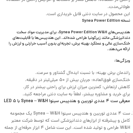
راحتی در استفاده: کاهش فشار بر دست‌ها و افزایش راحتی در استفاده
طولانی‌مدت.
این محصول در سایت دنتی قابل خریداری است.
نسخه Synea Power Edition
هندپیس‌های Synea Power Edition W&H، برای مدیریت مواد سخت
دندانپزشکی مانند زیرکونیا طراحی شده‌اند. این هندپیس‌ها با قابلیت‌های
خنک‌سازی عالی و عملکرد بهینه برش، تجربه‌ای بدون آسیب حرارتی و لرزش را
ارائه می‌دهند.
ویژگی‌ها:
راندمان برش بهینه: با نسبت ایده‌آل گشتاور و سرعت.
خنک‌سازی فوق‌العاده: جریان بیش از ۵۰ میلی‌لیتر در دقیقه.
کاهش ارتعاش: کمترین میزان لرزش برای راحتی بیشتر در کار.
برای خرید و مشاوره بیشتر، لطفاً به سایت دنتی مراجعه کنید.
معرفی ست ۴ عددی توربین و هندپیس سینوا Synea – W&H با ۵ LED
ست ۴ عددی توربین و هندپیس سینوا Synea – W&H یک مجموعه
کامل و پیشرفته از ابزارهای دندانپزشکی است که توسط شرکت معتبر
W&H طراحی و تولید شده است. این ست شامل ۴ ابزار حرفه‌ای از جمله