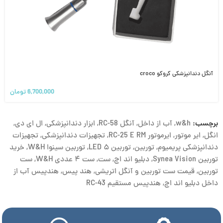
آنگل دندانپزشکی کروکو croco
6,700,000
تومان
برچسب:
w&h
,
آب از داخل
,
آنگل RC-58
,
ابزار دندانپزشکی
,
ال ای دی
,
انگل
,
ایر موتور
,
ایرموتور RC-25 E RM
,
تجهیزات دندانپزشکی
,
تجهیزات
دندانپزشکی پریمیوم
,
توربین
,
توربین ۵ LED
,
توربین سینوا W&H
,
خرید
توربین Synea Vision
,
دبلیو اند اچ
,
ست
,
ست ۴ عددی W&H
,
ست
توربین
,
قیمت ست توربین و آنگل اتریشی
,
هند پیس
,
هندپیس آب از
داخل دبلیو اند اچ
,
هندپیس مستقیم RC-43