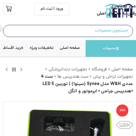
عبور به ناوبری
ورود | ثبت نام
رفتن به محتوای اصلی
صفحه اصلی
تخفیفات ویژه
خرید اقساطی
محصولات
صفحه اصلی
»
فروشگاه
»
تجهیزات دندانپزشکی
»
تجهیزات تراش و برش
»
ست هندپیس ها
»
ست 4
عددی W&H مدل Synea (سینوا) | توربین 5 LED
+هندپیس جراحی + ایرموتور و آنگل
-25%