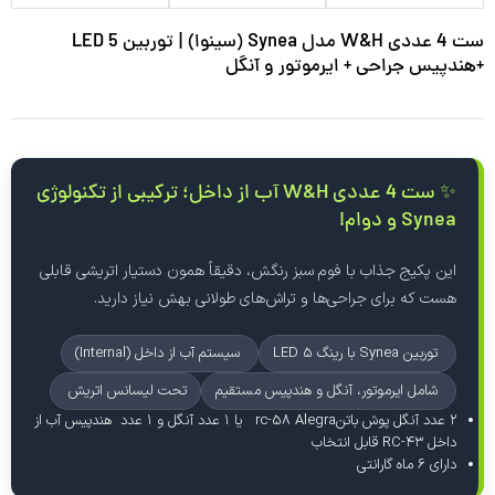
ست 4 عددی W&H مدل Synea (سینوا) | توربین 5 LED
+هندپیس جراحی + ایرموتور و آنگل
✨ ست 4 عددی W&H آب از داخل؛ ترکیبی از تکنولوژی
Synea و دوام!
این پکیج جذاب با فوم سبز رنگش، دقیقاً همون دستیار اتریشی قابلی
هست که برای جراحی‌ها و تراش‌های طولانی بهش نیاز دارید.
توربین Synea با رینگ 5 LED
سیستم آب از داخل (Internal)
شامل ایرموتور، آنگل و هندپیس مستقیم
تحت لیسانس اتریش
۲ عدد آنگل پوش باتنrc-58 Alegra یا ۱ عدد آنگل و ۱ عدد هندپیس آب از
داخل RC-۴۳ قابل انتخاب
دارای ۶ ماه گارانتی