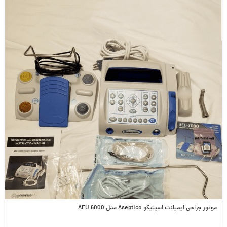
موتور جراحی ایمپلنت اسپتیکو Aseptico مدل AEU 6000