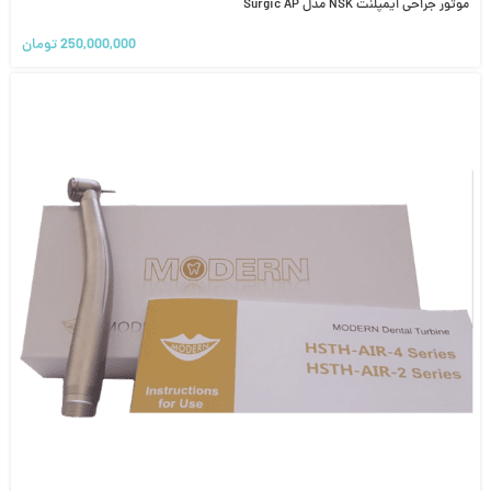
موتور جراحی ایمپلنت NSK مدل Surgic AP
250,000,000
تومان