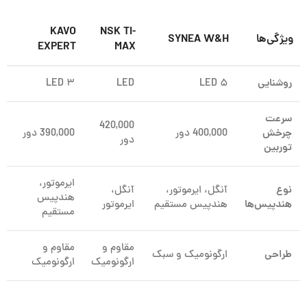
KAVO
NSK TI-
ویژگی‌ها
SYNEA W&H
EXPERT
MAX
روشنایی
۵ LED
LED
۳ LED
سرعت
420,000
چرخش
400,000 دور
390,000 دور
دور
توربین
ایرموتور،
نوع
آنگل، ایرموتور،
آنگل،
هندپیس
هندپیس‌ها
هندپیس مستقیم
ایرموتور
مستقیم
مقاوم و
مقاوم و
طراحی
ارگونومیک و سبک
ارگونومیک
ارگونومیک