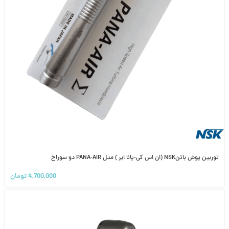
توربین پوش باتنNSK (ان اس کی-پانا ایر ) مدل PANA-AIR دو سوراخ
4,700,000
تومان