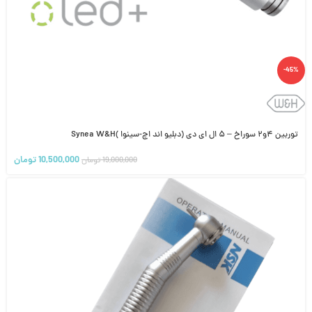
-45%
توربین ۴و۲ سوراخ – ۵ ال ای دی (دبلیو اند اچ-سینوا )Synea W&H
10,500,000
تومان
19,000,000
تومان