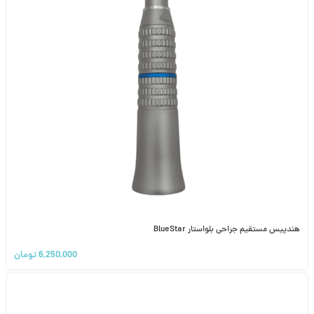
هندپیس مستقیم جراحی بلواستار BlueStar
6,250,000
تومان