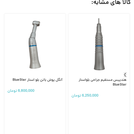
کالا های مشابه:
هندپیس مستقیم جراحی بلواستار
آنگل پوش باتن بلو استار BlueStar
BlueStar
6,800,000
تومان
6,250,000
تومان