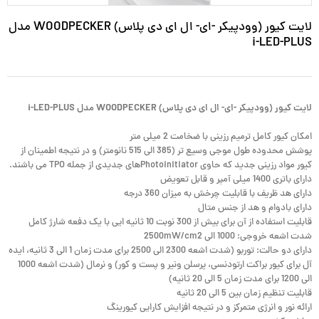
لایت کیور (وودپیکر -ای- ال ای دی پلاس) WOODPECKER مدل
i-LED-PLUS
لایت کیور (وودپیکر -ای- ال ای دی پلاس) WOODPECKER مدل i-LED-PLUS
امکان کیور کامل ترمیم رزینی با ضخامت 2 میلی متر
پوشش محدوده طول موجی وسیع تر (385 الی 515 نانومتر) و در نتیجه اطمینان از
کیور مواد رزینی جدید که حاوی Photoinitiatorهای جدیدی از جمله TPO می باشند.
دارای باتری 1400 میلی آمپر و قابل تعویض
دارای هد ظریف با قابلیت چرخش به میزان 360 درجه
دارای بادوام و هد از جنس متال
قابلیت استفاده از آن برای بیش از 300 نوبت 10 ثانیه ایی با یک دفعه شارژ کامل
شدت اشعه خروجی: 1000 الی 2500mW/cm2
دارای دو حالت: توربو (شدت اشعه 2300 الی 2500 برای مدت زمان 1 الی 3 ثانیه،‌ ایده
آل برای کیور براکت ارتودنسی، پرسلن ونیر و پست و کور) و نرمال (شدت اشعه 1000
الی 1200 برای مدت زمان 5 الی 20 ثانیه)
قابلیت تنظیم زمان بین 5 الی 20 ثانیه
ارائه نور و انرژی متمرکز و در نتیجه افزایش کارایی کیورینگ