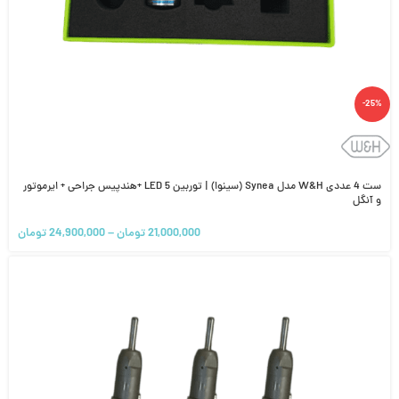
-25%
ست 4 عددی W&H مدل Synea (سینوا) | توربین 5 LED +هندپیس جراحی + ایرموتور
و آنگل
21,000,000
تومان
–
24,900,000
تومان