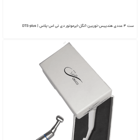
ست ۴ عددی هندپیس-توربین-آنگل-ایرموتور دی تی اس-پلاس | DTS-plus