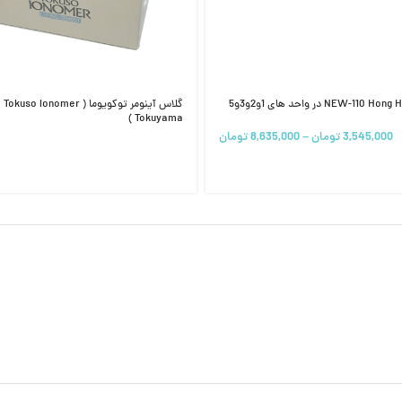
گلاس آینومر توکویوما o Ionomer
Tokuyama )
3,545,000
تومان
–
8,635,000
تومان