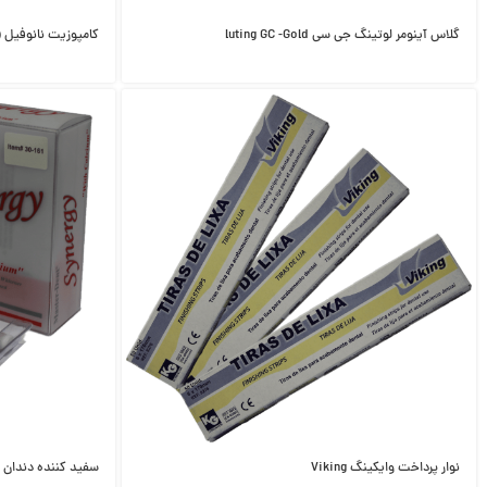
گلاس آینومر لوتینگ جی سی luting GC -Gold
کامپوزیت نانوفیل FGM (OpAllis) ( اپالیس اف جی ام)
نوار پرداخت وایکینگ Viking
سفید کننده دندان مستر دنت 