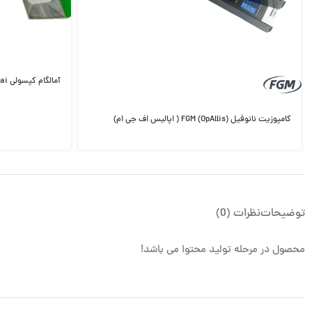
آمالگام کپسولی NEW-110 Hong Hai در واحد های 1و2و3و5
کامپوزیت نانوفیل FGM (OpAllis) ( اپالیس اف جی ام)
توضیحات
نظرات (0)
محصول در مرحله تولید محتوا می باشد!