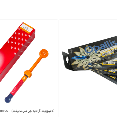
کامپوزیت گرادیا( جی سی دایرکت) – Gradia Direct GC