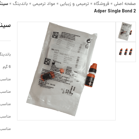
صفحه اصلی
»
فروشگاه
»
ترمیمی و زیبایی
»
مواد ترمیمی
»
باندینگ
»
Adper Single Bond 2
سینگل ب
باندینگ نسل ۵ توت
6 گرم
مناسب ک
مناسب بان
مناسب 
مناسب ج
مناسب 