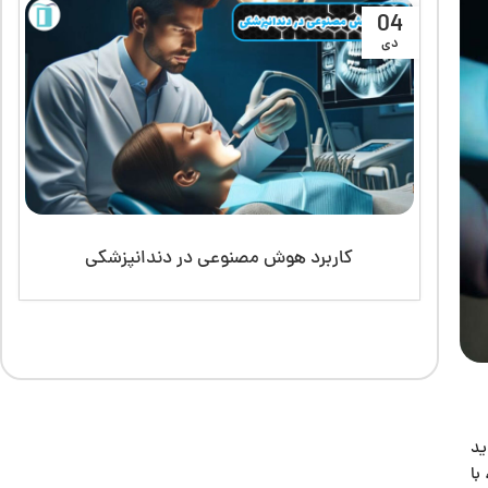
04
دی
قبه
کاربرد هوش مصنوعی در دندانپزشکی
ید
با