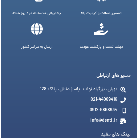
تضمین اصالت و کیفیت بالا
پشتیبانی 24 ساعته در 7 روز هفته
مهلت تست و بازگشت عودت
ارسال به سراسر کشور
مسیر های ارتباطی
تهران، بزرگراه نواب، پاساژ دنتال، پلاک 128
021-44069416
0912-6868934
info@denti.ir
لینک های مفید