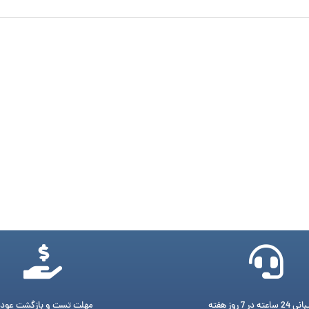
ته در 7 روز هفته
مهلت تست و بازگشت عود