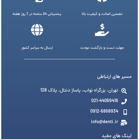
تضمین اصالت و کیفیت بالا
پشتیبانی 24 ساعته در 7 روز هفته
مهلت تست و بازگشت عودت
ارسال به سراسر کشور
مسیر های ارتباطی
تهران، بزرگراه نواب، پاساژ دنتال، پلاک 128
021-44069416
0912-6868934
info@denti.ir
لینک های مفید