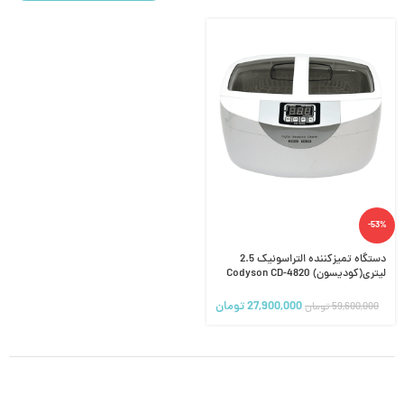
-53%
دستگاه تمیزکننده التراسونیک 2.5
لیتری(کودیسون) Codyson CD-4820
27,900,000
تومان
59,600,000
تومان