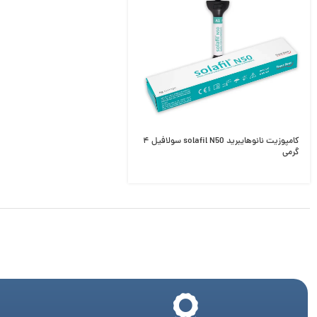
کامپوزیت نانوهایبرید solafil N50 سولافیل ۴
گرمی