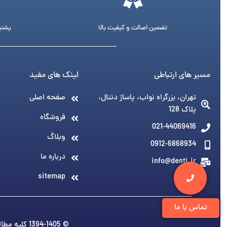
تضمین اصالت و کیفیت بالا
پشتیبانی 24 ساع
مسیر های ارتباطی
لینک های مفید
تهران، بزرگراه نواب، پاساژ دنتال،
صفحه اصلی
پلاک 128
فروشگاه
021-44069416
وبلاگ
0912-6868934
درباره ما
info@denti.ir
sitemap
تماس با ما
© 1394-1405 کلیه مطالب متعلق به