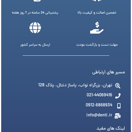
تضمین اصالت و کیفیت بالا
پشتیبانی 24 ساعته در 7 روز هفته
مهلت تست و بازگشت عودت
ارسال به سراسر کشور
مسیر های ارتباطی
تهران، بزرگراه نواب، پاساژ دنتال، پلاک 128
021-44069416
0912-6868934
info@denti.ir
لینک های مفید