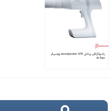
رادیوگرافی پرتابل woodpecker DTE وودپیکر
Ai Ray