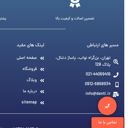
تضمین اصالت و کیفیت بالا
پشتیبانی 24 ساع
مسیر های ارتباطی
لینک های مفید
تهران، بزرگراه نواب، پاساژ دنتال،
صفحه اصلی
پلاک 128
فروشگاه
021-44069416
وبلاگ
0912-6868934
درباره ما
info@denti.ir
sitemap
تماس با ما