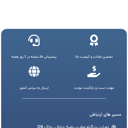
تضمین اصالت و کیفیت بالا
پشتیبانی 24 ساعته در 7 روز هفته
مهلت تست و بازگشت عودت
ارسال به سراسر کشور
مسیر های ارتباطی
تهران، بزرگراه نواب، پاساژ دنتال، پلاک 128