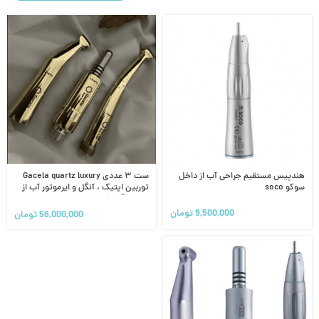
هندپیس مستقیم جراحی آب از داخل
ست ۳ عددی Gacela quartz luxury
سوکو soco
توربین اپتیک ، آنگل و ایرموتور آب از
داخل (گسلا)
9,500,000
تومان
56,000,000
تومان