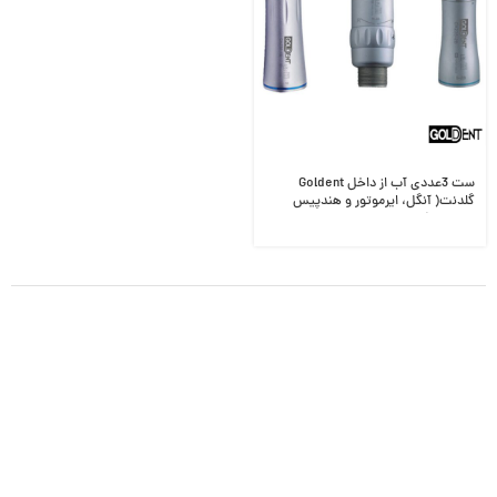
ست 3عددی آب از داخل Goldent
گلدنت( آنگل، ایرموتور و هندپیس
مستقیم )