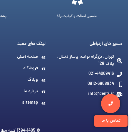
تضمین اصالت و کیفیت بالا
پشتیبانی 24 ساع
مسیر های ارتباطی
لینک های مفید
تهران، بزرگراه نواب، پاساژ دنتال،
صفحه اصلی
پلاک 128
فروشگاه
021-44069416
وبلاگ
0912-6868934
درباره ما
info@denti.ir
sitemap
تماس با ما
© 1394-1405 کلیه مطالب متعلق به