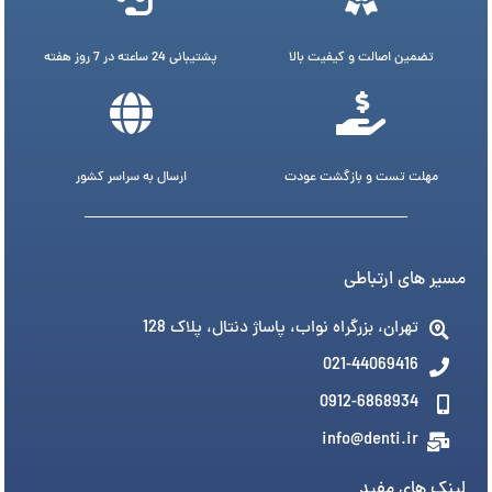
تضمین اصالت و کیفیت بالا
پشتیبانی 24 ساعته در 7 روز هفته
مهلت تست و بازگشت عودت
ارسال به سراسر کشور
مسیر های ارتباطی
تهران، بزرگراه نواب، پاساژ دنتال، پلاک 128
021-44069416
0912-6868934
info@denti.ir
لینک های مفید