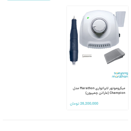
میکروموتور لابراتواری Marathon مدل
Champion (ماراتن چمپیون)
26,200,000
تومان