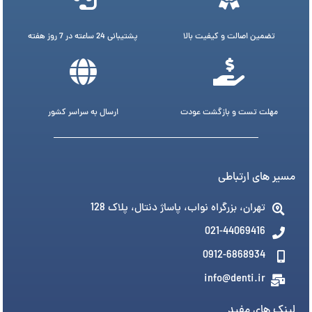
تضمین اصالت و کیفیت بالا
پشتیبانی 24 ساعته در 7 روز هفته
مهلت تست و بازگشت عودت
ارسال به سراسر کشور
مسیر های ارتباطی
تهران، بزرگراه نواب، پاساژ دنتال، پلاک 128
021-44069416
0912-6868934
info@denti.ir
لینک های مفید