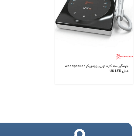
جرمگیر سه کاره نوری وودپیکر woodpecker
مدل U6-LED