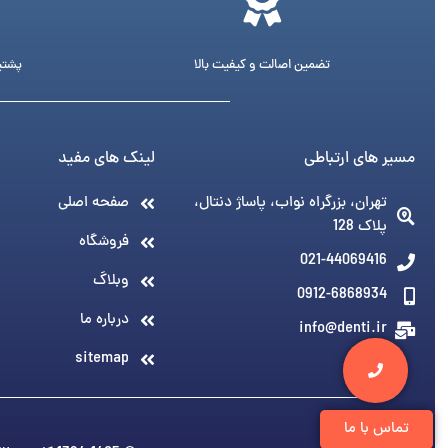
تضمین اصالت و کیفیت بالا
پشتیبانی 24 ساع
مسیر های ارتباطی
لینک های مفید
تهران، بزرگراه نواب، پاساژ دنتال،
صفحه اصلی
پلاک 128
فروشگاه
021-44069416
وبلاگ
0912-6868934
درباره ما
info@denti.ir
sitemap
تماس با ما