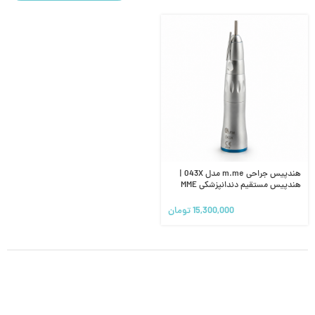
هندپیس جراحی m.me مدل 043X |
هندپیس مستقیم دندانپزشکی MME
15,300,000
تومان