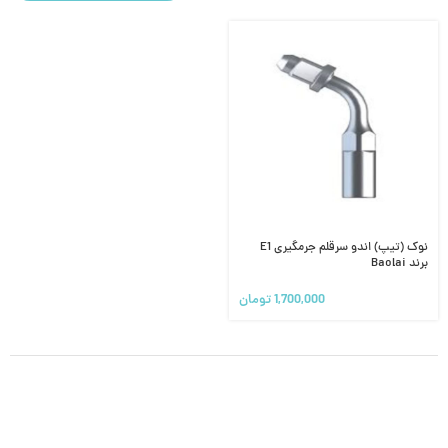
نوک (تیپ) اندو سرقلم جرمگیری E1
برند Baolai
1,700,000
تومان