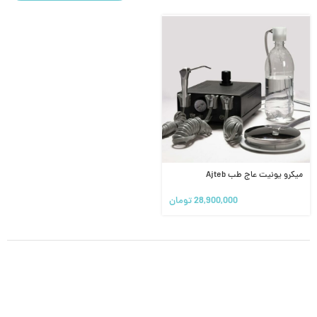
میکرو یونیت عاج طب Ajteb
28,900,000
تومان