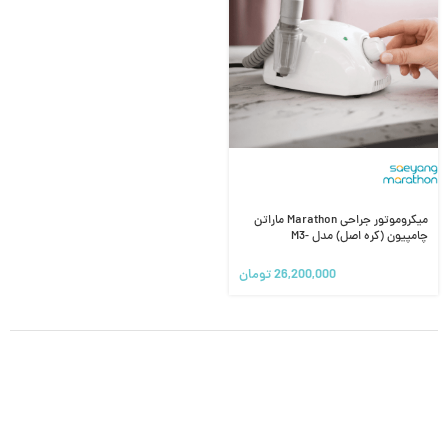
میکروموتور جراحی Marathon ماراتن
چامپیون (کره اصل) مدل M3-
Champion
26,200,000
تومان