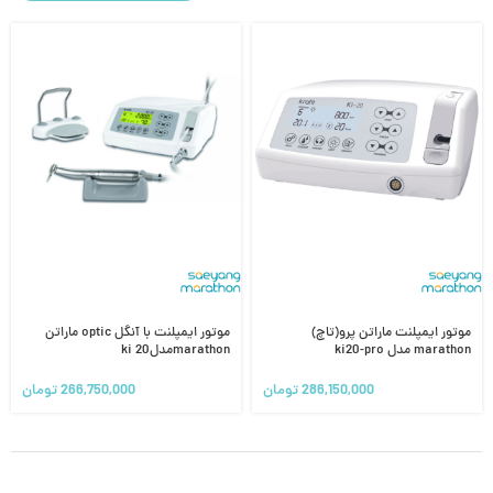
موتور ایمپلنت ماراتن پرو(تاچ)
موتور ایمپلنت با آنگل optic ماراتن
marathon مدل ki20-pro
marathonمدلki 20
286,150,000
تومان
266,750,000
تومان