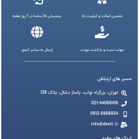
تضمین اصالت و کیفیت بالا
پشتیبانی 24 ساعته در 7 روز هفته
مهلت تست و بازگشت عودت
ارسال به سراسر کشور
مسیر های ارتباطی
تهران، بزرگراه نواب، پاساژ دنتال، پلاک 128
021-44069416
0912-6868934
info@denti.ir
لینک های مفید