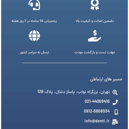
تضمین اصالت و کیفیت بالا
پشتیبانی 24 ساعته در 7 روز هفته
مهلت تست و بازگشت عودت
ارسال به سراسر کشور
مسیر های ارتباطی
تهران، بزرگراه نواب، پاساژ دنتال، پلاک 128
021-44069416
0912-6868934
info@denti.ir