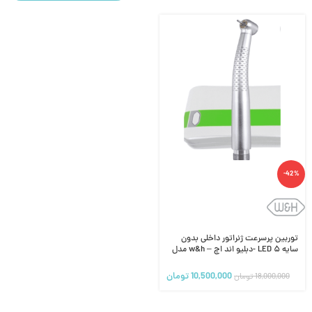
-42%
توربین پرسرعت ژنراتور داخلی بدون
سایه ۵ LED -دبلیو اند اچ – w&h مدل
synea
10,500,000
تومان
18,000,000
تومان