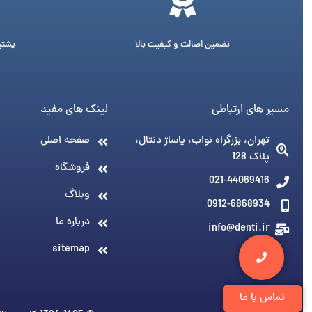
تضمین اصالت و کیفیت بالا
پشتیبانی 24 ساع
مسیر های ارتباطی
لینک های مفید
تهران، بزرگراه نواب، پاساژ دنتال،
صفحه اصلی
پلاک 128
فروشگاه
021-44069416
وبلاگ
0912-6868934
درباره ما
info@denti.ir
sitemap
تماس با ما