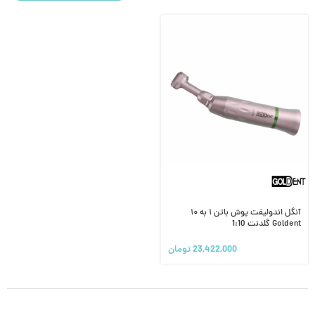
آنگل اندولیفت پوش باتن ۱ به ۱۰
Goldent گلدنت 1:10
23,422,000
تومان