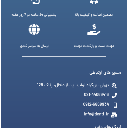
تضمین اصالت و کیفیت بالا
پشتیبانی 24 ساعته در 7 روز هفته
مهلت تست و بازگشت عودت
ارسال به سراسر کشور
مسیر های ارتباطی
تهران، بزرگراه نواب، پاساژ دنتال، پلاک 128
021-44069416
0912-6868934
info@denti.ir
لینک های مفید