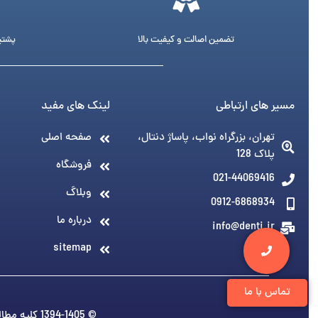
تضمین اصالت و کیفیت بالا
پشتیبانی 24 ساع
مسیر های ارتباطی
لینک های مفید
تهران، بزرگراه نواب، پاساژ دنتال،
صفحه اصلی
پلاک 128
فروشگاه
021-44069416
وبلاگ
0912-6868934
درباره ما
info@denti.ir
sitemap
تماس با ما
© 1394-1405 کلیه مطالب متعلق به