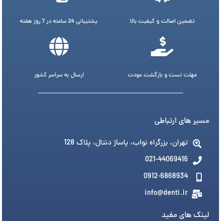
تضمین اصالت و کیفیت بالا
پشتیبانی 24 ساعته در 7 روز هفته
مهلت تست و بازگشت عودت
ارسال به سراسر کشور
مسیر های ارتباطی
تهران، بزرگراه نواب، پاساژ دنتال، پلاک 128
021-44069416
0912-6868934
info@denti.ir
لینک های مفید