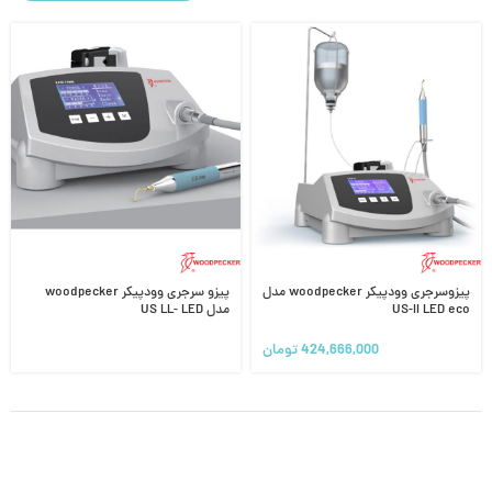
پیزوسرجری وودپیکر woodpecker مدل
پیزو سرجری وودپیکر woodpecker
US-II LED eco
مدل US LL- LED
424,666,000
تومان