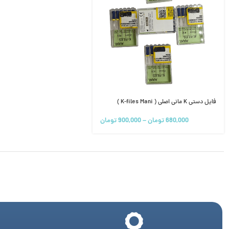
فایل دستی K مانی اصلی ( K-files Mani )
680,000
تومان
–
900,000
تومان