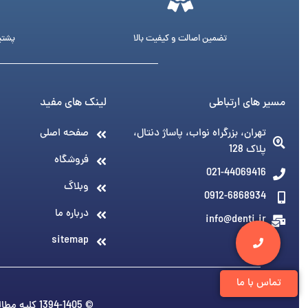
تضمین اصالت و کیفیت بالا
پشتیبانی 24 ساع
مسیر های ارتباطی
لینک های مفید
تهران، بزرگراه نواب، پاساژ دنتال،
صفحه اصلی
پلاک 128
فروشگاه
021-44069416
وبلاگ
0912-6868934
درباره ما
info@denti.ir
sitemap
تماس با ما
© 1394-1405 کلیه مطالب متعلق به