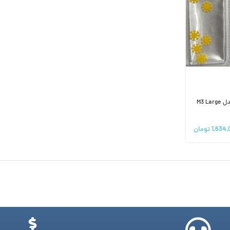
فایل روتاری بلو UDG/Bondent مدل M3 Large
1,634,
تومان