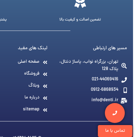
تضمین اصالت و کیفیت بالا
پشتیبانی 24 ساع
مسیر های ارتباطی
لینک های مفید
تهران، بزرگراه نواب، پاساژ دنتال،
صفحه اصلی
پلاک 128
فروشگاه
021-44069416
وبلاگ
0912-6868934
درباره ما
info@denti.ir
sitemap
تماس با ما