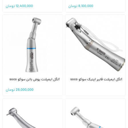
8,100,000
تومان
12,400,000
تومان
آنگل ایمپلنت فایبر اپتیک سوکو soco
آنگل ایمپلنت پوش باتن سوکو soco
28,000,000
تومان