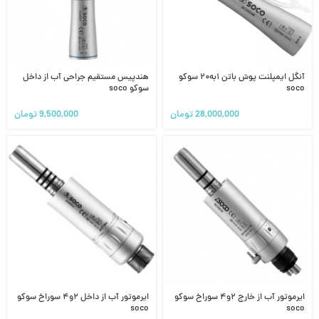
آنگل ایمپلنت پوش باتن ۱به۲۰ سوکو
هندپیس مستقیم جراحی آب از داخل
soco
سوکو soco
28,000,000
تومان
9,500,000
تومان
ایرموتور آب از خارج ۲و۴ سوراخ سوکو
ایرموتور آب از داخل ۲و۴ سوراخ سوکو
soco
soco