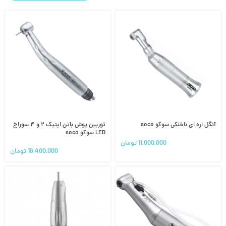
آنگل اره ای ناخنکی سوکو soco
توربین پوش باتن اپتیک ۲ و ۴ سوراخ
LED سوکو soco
11,000,000
تومان
16,400,000
تومان