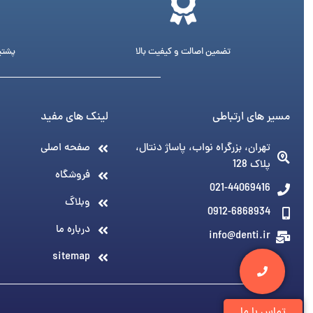
تضمین اصالت و کیفیت بالا
پشتیبانی 24 ساع
مسیر های ارتباطی
لینک های مفید
تهران، بزرگراه نواب، پاساژ دنتال،
صفحه اصلی
پلاک 128
فروشگاه
021-44069416
وبلاگ
0912-6868934
درباره ما
info@denti.ir
sitemap
تماس با ما