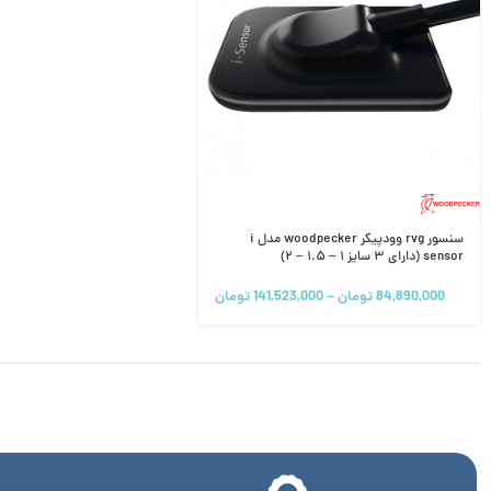
سنسور rvg وودپیکر woodpecker مدل i
sensor (دارای ۳ سایز ۱ – ۱.۵ – ۲)
84,890,000
تومان
–
141,523,000
تومان