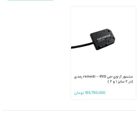
سنسور آر-وی-جی remedi – RVG رمدی
(در ۲ سایز ۱ و ۲ )
169,750,000
تومان