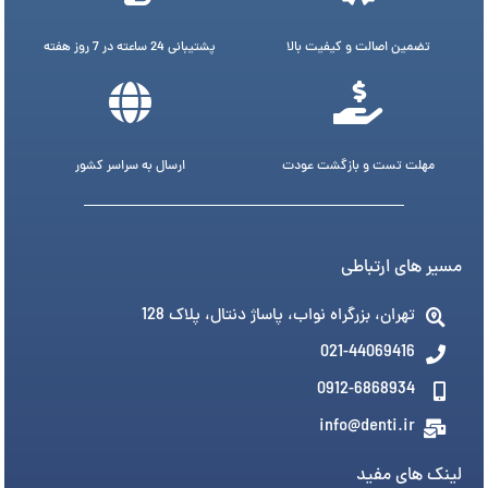
تضمین اصالت و کیفیت بالا
پشتیبانی 24 ساعته در 7 روز هفته
مهلت تست و بازگشت عودت
ارسال به سراسر کشور
مسیر های ارتباطی
تهران، بزرگراه نواب، پاساژ دنتال، پلاک 128
021-44069416
0912-6868934
info@denti.ir
لینک های مفید