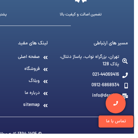
تضمین اصالت و کیفیت بالا
پشتیبانی 24 ساع
مسیر های ارتباطی
لینک های مفید
تهران، بزرگراه نواب، پاساژ دنتال،
صفحه اصلی
پلاک 128
فروشگاه
021-44069416
وبلاگ
0912-6868934
درباره ما
info@denti.ir
sitemap
تماس با ما
© 1394-1405 کلیه مطالب متعلق به