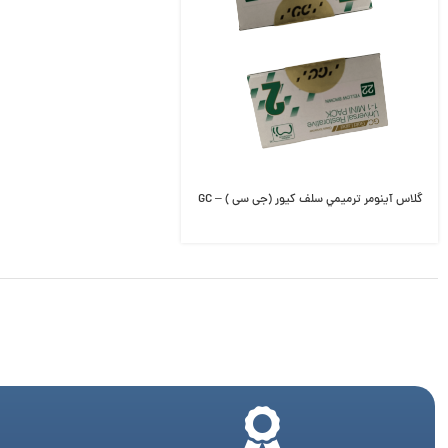
گلاس آينومر ترميمي سلف كيور (جی سی ) – GC