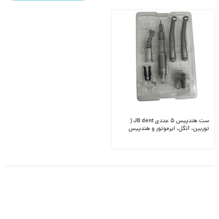
ست هندپیس ۵ عددی JB dent (
توربین، آنگل، ایرموتور و هندپیس
مستقیم )