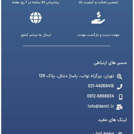
تضمین اصالت و کیفیت بالا
پشتیبانی 24 ساعته در 7 روز هفته
مهلت تست و بازگشت عودت
ارسال به سراسر کشور
مسیر های ارتباطی
تهران، بزرگراه نواب، پاساژ دنتال، پلاک 128
021-44069416
0912-6868934
info@denti.ir
لینک های مفید
صفحه اصلی