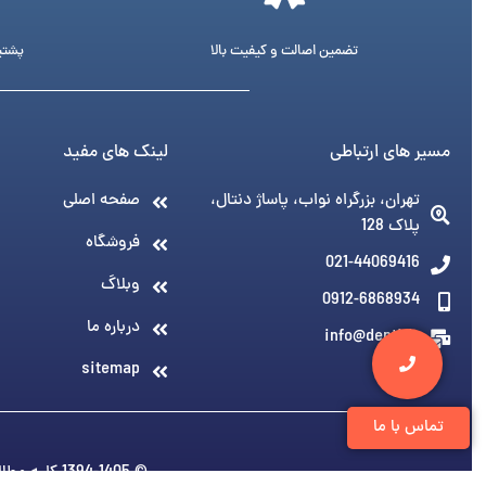
تضمین اصالت و کیفیت بالا
پشتیبانی 24 ساع
مسیر های ارتباطی
لینک های مفید
تهران، بزرگراه نواب، پاساژ دنتال،
صفحه اصلی
پلاک 128
فروشگاه
021-44069416
وبلاگ
0912-6868934
درباره ما
info@denti.ir
sitemap
تماس با ما
© 1394-1405 کلیه مطالب متعلق به