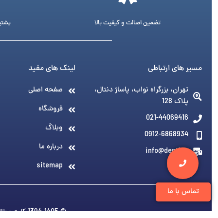
تضمین اصالت و کیفیت بالا
پشتیبانی 24 ساع
مسیر های ارتباطی
لینک های مفید
تهران، بزرگراه نواب، پاساژ دنتال،
صفحه اصلی
پلاک 128
فروشگاه
021-44069416
وبلاگ
0912-6868934
درباره ما
info@denti.ir
sitemap
تماس با ما
© 1394-1405 کلیه مطالب متعلق به