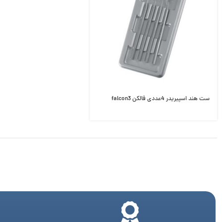
ست هند اسپیریدر 4عددی فالکن falcon3