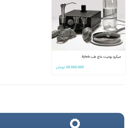
میکرو یونیت عاج طب Ajteb
28,900,000
تومان