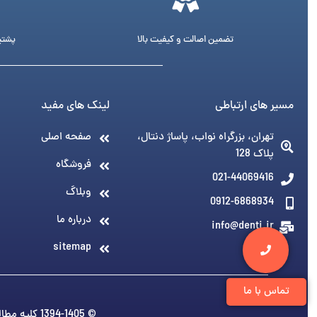
تضمین اصالت و کیفیت بالا
پشتیبانی 24 ساع
مسیر های ارتباطی
لینک های مفید
تهران، بزرگراه نواب، پاساژ دنتال،
صفحه اصلی
پلاک 128
فروشگاه
021-44069416
وبلاگ
0912-6868934
درباره ما
info@denti.ir
sitemap
تماس با ما
© 1394-1405 کلیه مطالب متعلق به