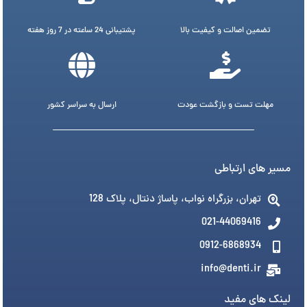
تضمین اصالت و کیفیت بالا
پشتیبانی 24 ساعته در 7 روز هفته
مهلت تست و بازگشت عودت
ارسال به سراسر کشور
مسیر های ارتباطی
تهران، بزرگراه نواب، پاساژ دنتال، پلاک 128
021-44069416
0912-6868934
info@denti.ir
لینک های مفید