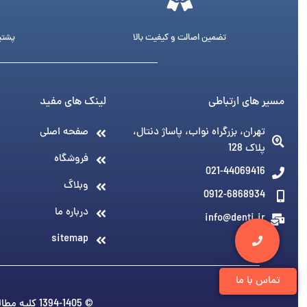
تضمین اصالت و کیفیت بالا
پشتیبانی 24 ساع
مسیر های ارتباطی
لینک های مفید
تهران، بزرگراه نواب، پاساژ دنتال،
صفحه اصلی
پلاک 128
فروشگاه
021-44069416
وبلاگ
0912-6868934
درباره ما
info@denti.ir
sitemap
تماس با ما
© 1394-1405 کلیه مطالب متعلق به