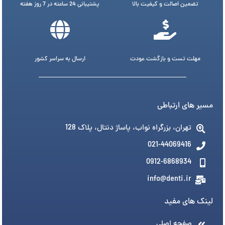
تضمین اصالت و کیفیت بالا
پشتیبانی 24 ساعته در 7 روز هفته
مهلت تست و بازگشت عودت
ارسال به سراسر کشور
مسیر های ارتباطی
تهران، بزرگراه نواب، پاساژ دنتال، پلاک 128
021-44069416
0912-6868934
info@denti.ir
لینک های مفید
صفحه اصلی