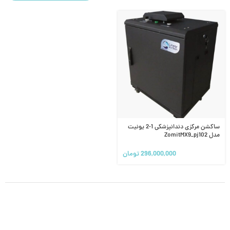
ساکشن مرکزی دندانپزشکی 1-2 یونیت
مدل ZomitMX9_pj102
296,000,000
تومان