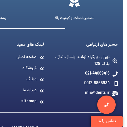
تضمین اصالت و کیفیت بالا
پشتیبانی 24 ساع
مسیر های ارتباطی
لینک های مفید
تهران، بزرگراه نواب، پاساژ دنتال،
صفحه اصلی
پلاک 128
فروشگاه
021-44069416
وبلاگ
0912-6868934
درباره ما
info@denti.ir
sitemap
تماس با ما