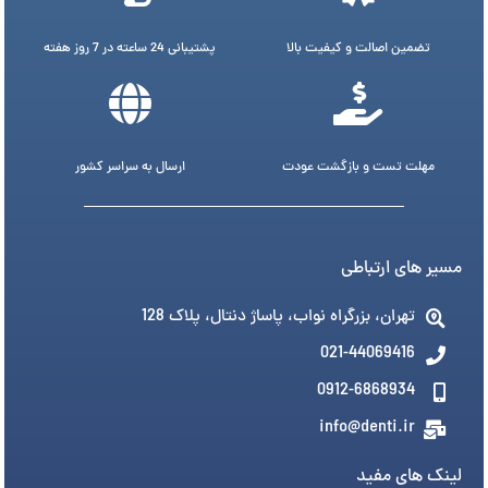
تضمین اصالت و کیفیت بالا
پشتیبانی 24 ساعته در 7 روز هفته
مهلت تست و بازگشت عودت
ارسال به سراسر کشور
مسیر های ارتباطی
تهران، بزرگراه نواب، پاساژ دنتال، پلاک 128
021-44069416
0912-6868934
info@denti.ir
لینک های مفید