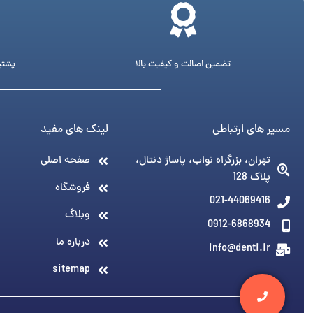
تضمین اصالت و کیفیت بالا
پشتیبانی 24 ساع
مسیر های ارتباطی
لینک های مفید
تهران، بزرگراه نواب، پاساژ دنتال،
صفحه اصلی
پلاک 128
فروشگاه
021-44069416
وبلاگ
0912-6868934
درباره ما
info@denti.ir
sitemap