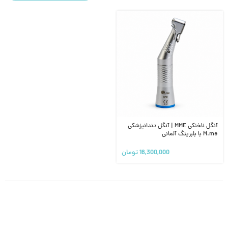
آنگل ناخنکی MME | آنگل دندانپزشکی
M.me با بلبرینگ آلمانی
16,300,000
تومان