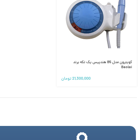
کویترون مدل B5 هندپیس یک تکه برند
Baolai
21,300,000
تومان