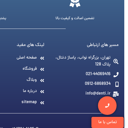
تضمین اصالت و کیفیت بالا
پشتیبانی 24 ساع
مسیر های ارتباطی
لینک های مفید
تهران، بزرگراه نواب، پاساژ دنتال،
صفحه اصلی
پلاک 128
فروشگاه
021-44069416
وبلاگ
0912-6868934
درباره ما
info@denti.ir
sitemap
تماس با ما