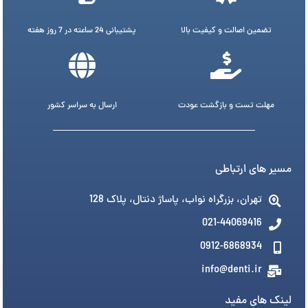
تضمین اصالت و کیفیت بالا
پشتیبانی 24 ساعته در 7 روز هفته
مهلت تست و بازگشت عودت
ارسال به سراسر کشور
مسیر های ارتباطی
تهران، بزرگراه نواب، پاساژ دنتال، پلاک 128
021-44069416
0912-6868934
info@denti.ir
لینک های مفید