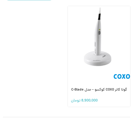
گوتا کاتر COXO کوکسو – مدل C-Blade
8,900,000
تومان