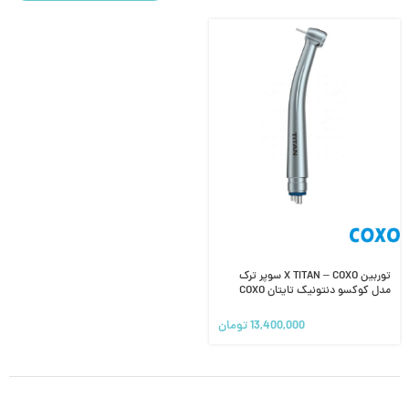
توربین X TITAN – COXO سوپر ترک
مدل‌ کوکسو دنتونیک تایتان COXO
Dentonic super torque
13,400,000
تومان